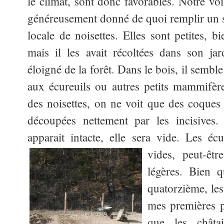
le climat, sont donc favorables. Notre vo
généreusement donné de quoi remplir un sal
locale de noisettes. Elles sont petites, b
mais il les avait récoltées dans son jar
éloigné de la forêt. Dans le bois, il semble
aux écureuils ou autres petits mammifè
des noisettes, on ne voit que des coques 
découpées nettement par les incisives
apparait intacte, elle sera vide. Les éc
vides,
peut-êtr
légères. Bien q
quatorzième, les 
mes premières 
que les châtai