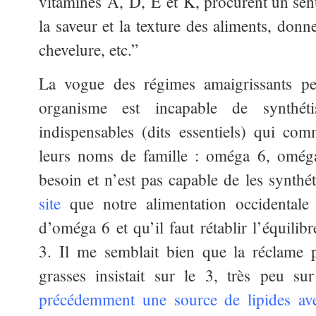
vitamines A, D, E et K, procurent un sent
la saveur et la texture des aliments, donnen
chevelure, etc.”
La vogue des régimes amaigrissants peu
organisme est incapable de synthéti
indispensables (dits essentiels) qui co
leurs noms de famille : oméga 6, omég
besoin et n’est pas capable de les synthét
site
que notre alimentation occidentale
d’oméga 6 et qu’il faut rétablir l’équili
3. Il me semblait bien que la réclame 
grasses insistait sur le 3, très peu s
précédemment une source de lipides avec