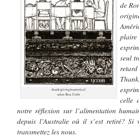
de Ro
origin
Améri
plaire
expri
seul t
reta
Thank
expri
thanksgivinginamerica1
selon Ron Cobb
celle 
notre réflexion sur l’alimentation humai
depuis l’Australie où il s’est retiré? Si
transmettez les nous.