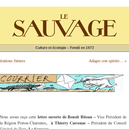
Culture et écologie – Fondé en 1973
érations futures
Adagio con spirito…
»
lettre ouverte de Benoît Biteau –
Nous avons reçu cette
Vice Président de
, à Thierry Carcenac –
la Région Poitou-Charentes
Président du Conseil
Le Sauvage.
Général du Tarn.