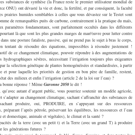
ces substances de synthèse (la France reste le premier utilisateur mondial de
rce ONU) ont dévasté la vie et donc, la fertilité, et par conséquent, la faculté
es prairies humides semblables à celles que vous dévastez sur le Testet sont
mme de remarquables puits de carbone, contrairement à la pratique du maïs,
x paramètres fondamentaux, sont parfaitement occultés dans les différents
 pourtant là que sont les plus grandes marges de man½uvre pour lutter contre
dans une posture fataliste, passive, qui ne prend pas le sujet à bras le corps,
 en tentant de résoudre des équations, impossibles à résoudre justement !
tif de ce changement climatique, pouvoir répondre à des augmentations de
 hydrographiques sévères, nécessitant l’irrigation toujours plus exigeantes
é par la sélection génétique de plantes homogénéisées et standardisées, à partir
 et pour laquelle les priorités de gestion en bon père de famille, restent,
tat des milieux et enfin l’irrigation (article 2 de la loi sur l’eau) ?
s la bonne réponse ! Même
Garonne 2050
le dit !
avec autant d’argent public, vous pourriez soutenir un modèle agricole,
et s’adapter au changement climatique, sachant s’affranchir des substances de
, sachant produire, oui, PRODUIRE, en s’appuyant sur des ressources
s, préparant l’après pétrole, préservant les équilibres, les ressources et l’eau
ge et domestique, animale et végétales), le climat et la santé ?
acités de la terre (avec un petit t) et la Terre (avec un grand T) à produire
r les générations futures ?