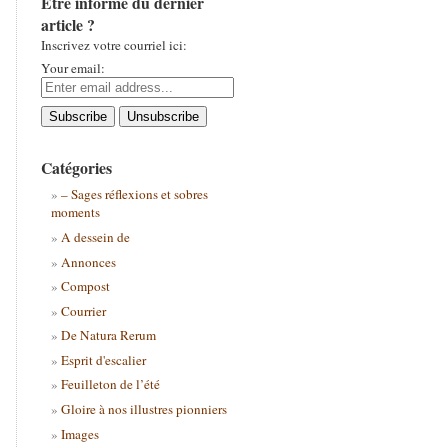
Être informé du dernier
article ?
Inscrivez votre courriel ici:
Your email:
Catégories
– Sages réflexions et sobres
moments
A dessein de
Annonces
Compost
Courrier
De Natura Rerum
Esprit d'escalier
Feuilleton de l’été
Gloire à nos illustres pionniers
Images