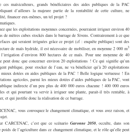
 ces maïsiculteurs, grands bénéficiaires des aides publiques de la PAC
quant d’ailleurs la majeure partie de la rentabilité de cette culture, ne
lité, financer eux-mêmes, un tel projet ?
matiques.
que les exploitations moyennes concernées, pourraient irriguer environ 40
ns de mètres cubes stockés dans le barrage de Sivens. Contrairement à ce que
rfaces qui seraient irriguées grâce ce projet (cf : enquête publique) sont des
3
ectare de maïs hydride, il est nécessaire de mobiliser, en moyenne 2 000 m
 l’irrigation d’environ 800 hectares de ce maïs. Pour une moyenne de 40
 ne peut donc que concerner environ 20 exploitations ! Ce qui signifie qu’un
gent publique, pour stocker de l’eau, ne va bénéficier qu’à 20 exploitations
es mieux dotées en aides publiques de la PAC ! Belle logique vertueuse ! En
oitations agricoles, parmi les mieux dotées d’aides publiques de la PAC, vont
 publique indirecte d’un peu plus de 400 000 euros chacune ! 400 000 euros
es et qui pourtant va servir à irriguer une plante, parait-il très rentable, à
r, et qui justifie donc la réalisation de ce barrage.
CENAC, vous convoquez le changement climatique, et vous avez raison, et
ujet.
eur CARCENAC, c’est que ce scénario
Garonne 2050
, occulte, dans son
poids de l’agriculture dans ce changement climatique, et le rôle qu’elle peut