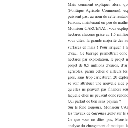
Mais comment expliquer alors, que
(Politique Agricole Commune), expli
puissent pas, au nom de cette rentabi
Faisons, maintenant un peu de mathé
Monsieur CARCENAC, vous expliquez 
hectares chacune grâce au 1,5 millio
vous dites, la grande majorité des su
surfaces en maïs ! Pour irriguer 1 h
d’eau. Ce barrage permettrait donc
hectares par exploitation, le projet
projet de 8,5 millions d’euros, d’ar
agricoles, parmi celles d’ailleurs l
gros, sans trop caricaturer, 20 expl
se voir attribuer une nouvelle aide
qu’elles ne peuvent pas financer seul
laquelle elles ne peuvent donc renonce
Qui parlait de bon sens paysan ?
Sur le fond toujours, Monsieur CAR
les travaux de
Garonne 2050
sur le s
Ce que vous ne dites pas, Monsi
analyse du changement climatique, le 