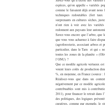
Savez-vous qu’il existe des variétés 
espèces, qu’on appelle « variétés po
comme le faisaient déjà avant nous le
techniques redoutables (fort taux
surprenants en cultures sèches, just
n’ont rien à voir avec les variétés
redonnent aux paysans leur autonomie
Savez-vous encore que l’arbre, que le
que vous vous acharnez à faire dispar
(agroforesterie, associant arbres et 
particulier, dans le Tarn et qui « no
toutes les zones de la planète » (Ol
l’ONU) ?
Que ce modèle agricole vertueux est
voient leurs coûts de production dim
%, en moyenne, en France (source :
Réalisez-vous que dans un contexte
négativement par ce modèle agricole
contribuables sont mis à contribut
2011), pour financer le retrait dans 
des politiques, des logiques prévent
curatives, comme par exemple, le st