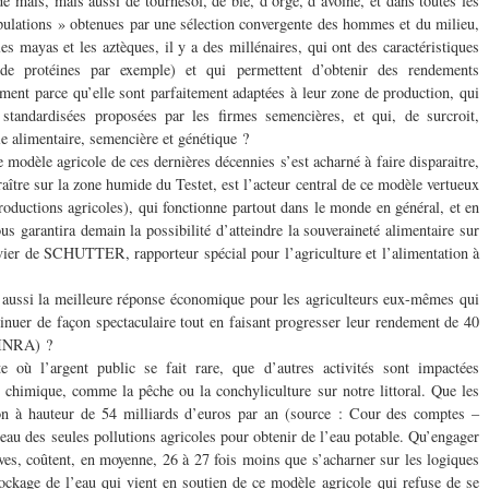
de maïs, mais aussi de tournesol, de blé, d’orge, d’avoine, et dans toutes les
pulations » obtenues par une sélection convergente des hommes et du milieu,
s mayas et les aztèques, il y a des millénaires, qui ont des caractéristiques
 de protéines par exemple) et qui permettent d’obtenir des rendements
ement parce qu’elle sont parfaitement adaptées à leur zone de production, qui
 standardisées proposées par les firmes semencières, et qui, de surcroit,
 alimentaire, semencière et génétique ?
 modèle agricole de ces dernières décennies s’est acharné à faire disparaitre,
aître sur la zone humide du Testet, est l’acteur central de ce modèle vertueux
productions agricoles), qui fonctionne partout dans le monde en général, et en
us garantira demain la possibilité d’atteindre la souveraineté alimentaire sur
ivier de SCHUTTER, rapporteur spécial pour l’agriculture et l’alimentation à
 aussi la meilleure réponse économique pour les agriculteurs eux-mêmes qui
inuer de façon spectaculaire tout en faisant progresser leur rendement de 40
 INRA) ?
 où l’argent public se fait rare, que d’autres activités sont impactées
 chimique, comme la pêche ou la conchyliculture sur notre littoral. Que les
ion à hauteur de 54 milliards d’euros par an (source : Cour des comptes –
l’eau des seules pollutions agricoles pour obtenir de l’eau potable. Qu’engager
ives, coûtent, en moyenne, 26 à 27 fois moins que s’acharner sur les logiques
ockage de l’eau qui vient en soutien de ce modèle agricole qui refuse de se