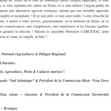
humide du Testet, lui et tous les nombreux autres citoyens opposants, si vous
 si vous replantez des arbres au Testet, et si vous utilisez l’argent public du
tenir une alternative agricole vertueuse, animée par une véritable approche
quable et exemplaire ! Et je suis prêt, si vous avez (enfin !) cette étincelle de
sme, à mettre à votre service, gracieusement, en la mémoire de Rémi, de sa
mes connaissances, mes compétences, mes expériences et les réseaux capables
en garantir la réussite ! Faisons le ensemble Monsieur CARCENAC, pour
oit ni vaine, ni stupide, ni bête !
e National (Agriculture) & Délégué Régional)
-Charentes
,
té, Agriculture, Pêche & Cultures marines”.
çade “Sud Atlantique” & Président de la Commission Mixte “Lien Terre
l’Eau Adour – Garonne & Président de la Commission Territoriale
 – Bretagne