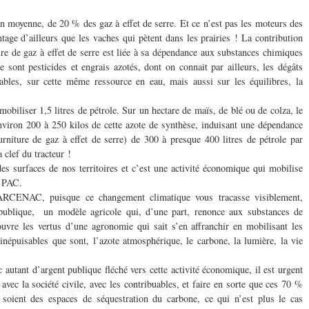
 en moyenne, de 20 % des gaz à effet de serre. Et ce n’est pas les moteurs des
tage d’ailleurs que les vaches qui pètent dans les prairies ! La contribution
ure de gaz à effet de serre est liée à sa dépendance aux substances chimiques
e sont pesticides et engrais azotés, dont on connait par ailleurs, les dégâts
ables, sur cette même ressource en eau, mais aussi sur les équilibres, la
 mobiliser 1,5 litres de pétrole. Sur un hectare de maïs, de blé ou de colza, le
viron 200 à 250 kilos de cette azote de synthèse, induisant une dépendance
urniture de gaz à effet de serre) de 300 à presque 400 litres de pétrole par
 clef du tracteur !
s surfaces de nos territoires et c’est une activité économique qui mobilise
a PAC.
RCENAC, puisque ce changement climatique vous tracasse visiblement,
publique, un modèle agricole qui, d’une part, renonce aux substances de
ouvre les vertus d’une agronomie qui sait s’en affranchir en mobilisant les
 inépuisables que sont, l’azote atmosphérique, le carbone, la lumière, la vie
 autant d’argent publique fléché vers cette activité économique, il est urgent
avec la société civile, avec les contribuables, et faire en sorte que ces 70 %
 soient des espaces de séquestration du carbone, ce qui n’est plus le cas