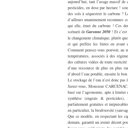
aujourd’hui, tant l’usage massif de 
pesticides, en dose par hectare ! sou
des sols à séquestrer le carbone ? L
d’ailleurs unanimement reconnues co
qui elle, émet du carbone ! Ces deu
scénarii de
Garonne 2050
! Et c’est
le changement climatique, plutôt que 
et qui préfère les fuites en avant
Comment pensez-vous pouvoir, au mo
températures, associés à des régimes
des cultures vidées de toute rusticit
d’une ressource de plus en plus rare
d’abord l’eau potable, ensuite le bon é
Le stockage de l’eau n’est donc pa
Savez-vous, Monsieur CARCENAC, qu’
basé sur l’agronomie, apte à limiter 
synthèse (engrais & pesticides)
parfaitement gratuites et inépuisable
en particulier, la biodiversité (sauva
Que ce modèle, en respectant les cap
demain, garantit un avenir décent pou