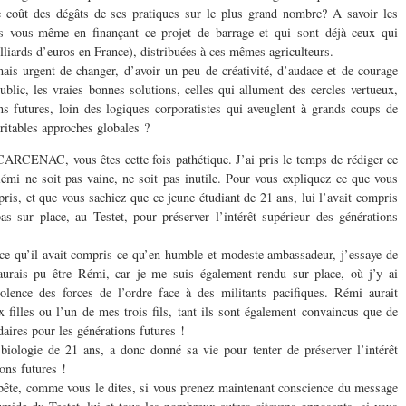
le coût des dégâts de ses pratiques sur le plus grand nombre? A savoir les
s vous-même en finançant ce projet de barrage et qui sont déjà ceux qui
liards d’euros en France), distribuées à ces mêmes agriculteurs.
ais urgent de changer, d’avoir un peu de créativité, d’audace et de courage
ublic, les vraies bonnes solutions, celles qui allument des cercles vertueux,
ns futures, loin des logiques corporatistes qui aveuglent à grands coups de
ritables approches globales ?
ARCENAC, vous êtes cette fois pathétique. J’ai pris le temps de rédiger ce
émi ne soit pas vaine, ne soit pas inutile. Pour vous expliquez ce que vous
ris, et que vous sachiez que ce jeune étudiant de 21 ans, lui l’avait compris
bas sur place, au Testet, pour préserver l’intérêt supérieur des générations
rce qu’il avait compris ce qu’en humble et modeste ambassadeur, j’essaye de
’aurais pu être Rémi, car je me suis également rendu sur place, où j’y ai
iolence des forces de l’ordre face à des militants pacifiques. Rémi aurait
filles ou l’un de mes trois fils, tant ils sont également convaincus que de
daires pour les générations futures !
biologie de 21 ans, a donc donné sa vie pour tenter de préserver l’intérêt
ions futures !
i bête, comme vous le dites, si vous prenez maintenant conscience du message