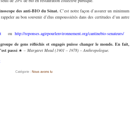
 seuil de 20% de bio en restauration collective publique.
binoscope des anti-BIO du Sénat.
C’est notre façon d’assurer un minimum
e rappeler au bon souvenir d’élus empoussiérés dans des certitudes d’un autre
t
ou
http://reponses.agirpourlenvironnement.org/cantinebio-senateurs/
groupe de gens réfléchis et engagés puisse changer le monde. En fait,
’est passé
.★ –
Margaret Mead (1901 – 1978) – Anthropologue.
g
Catégorie :
Nous avons lu