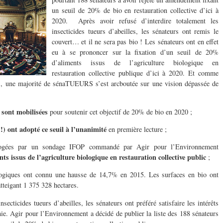
un seuil de 20% de bio en restauration collective d’ici à
2020.
Après avoir refusé d’interdire totalement les
insecticides tueurs d’abeilles, les sénateurs ont remis le
couvert… et il ne sera pas bio ! Les sénateurs ont en effet
eu à se prononcer sur la fixation d’un seuil de 20%
d’aliments issus de l’agriculture biologique en
restauration collective publique d’ici à 2020. Et comme
es, une majorité de sénaTUEURS s’est arcboutée sur une vision dépassée de
 sont mobilisées
pour soutenir cet objectif de 20% de bio en 2020 ;
!) ont adopté ce seuil à l’unanimité
en première lecture ;
rogées par un sondage IFOP commandé par Agir pour l’Environnement
ts issus de l’agriculture biologique en restauration collective public
;
logiques ont connu une hausse de 14,7% en 2015. Les surfaces en bio ont
teigant 1 375 328 hectares.
cticides tueurs d’abeilles, les sénateurs ont préféré satisfaire les intérêts
e. Agir pour l’Environnement a décidé de publier la liste des 188 sénateurs