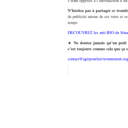
s’étant opposés à l’introduction d’un
N’hésitez pas à partager ce trom
de publicité autour de ces votes et s
temps.
DECOUVREZ les anti-BIO du Séna
Ne doutez jamais qu’un petit 
★
c’est toujours comme cela que ça s
contact@agirpourlenvironnement.or