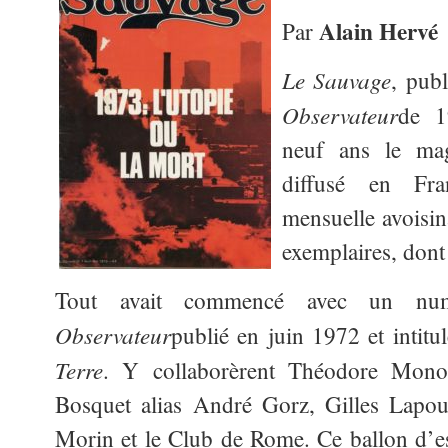
Alain Hervé
Par
Le Sauvage
, pub
Observateur
de 1
neuf ans le mag
diffusé en Fra
mensuelle avoisi
exemplaires, dont
Tout avait commencé avec un nu
Observateur
publié en juin 1972 et intitu
Terre
. Y collaborèrent Théodore Monod
Bosquet alias André Gorz, Gilles Lapou
Morin et le Club de Rome. Ce ballon d’es