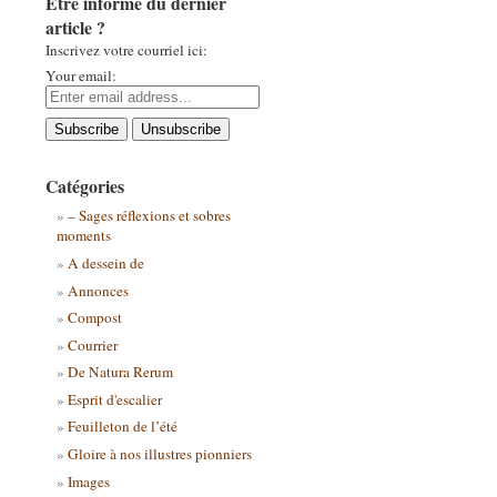
Être informé du dernier
article ?
Inscrivez votre courriel ici:
Your email:
Catégories
– Sages réflexions et sobres
moments
A dessein de
Annonces
Compost
Courrier
De Natura Rerum
Esprit d'escalier
Feuilleton de l’été
Gloire à nos illustres pionniers
Images