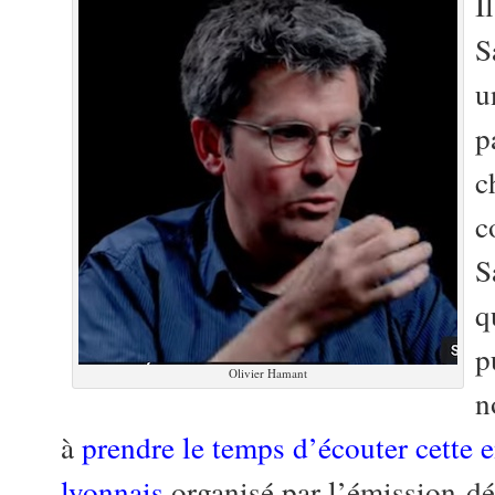
I
S
u
p
c
c
S
p
Olivier Hamant
n
à
prendre le temps d’écouter cette 
lyonnais
organisé par l’émission-d