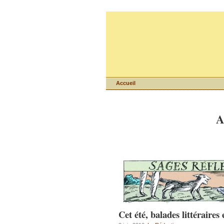
Accueil
A
Cet été, balades littéraire