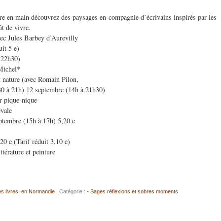
re en main découvrez des paysages en compagnie d’écrivains inspirés par les
ût de vivre.
ec Jules Barbey d’Aurevilly
uit 5 e)
̀ 22h30)
Michel*
 et nature (avec Romain Pilon,
h30 à 21h) 12 septembre (14h à 21h30)
ir pique-nique
vale
eptembre (15h à 17h) 5,20 e
,20 e (Tarif réduit 3,10 e)
térature et peinture
s livres
,
en Normandie
| Catégorie :
- Sages réflexions et sobres moments