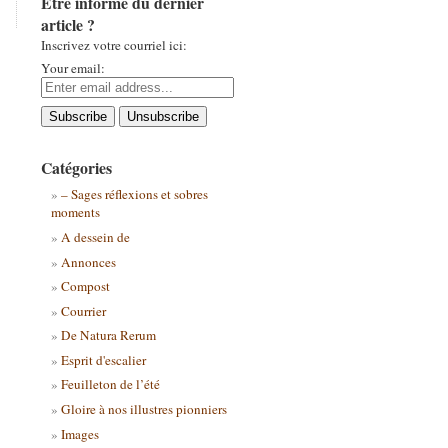
Être informé du dernier
article ?
Inscrivez votre courriel ici:
Your email:
Catégories
– Sages réflexions et sobres
moments
A dessein de
Annonces
Compost
Courrier
De Natura Rerum
Esprit d'escalier
Feuilleton de l’été
Gloire à nos illustres pionniers
Images