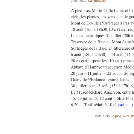
2 juin 2010,
La Rédaction
A pied avec Marie-Odile Lainé et liv
ciels, les plantes, les gens… et le go
Mont de Doville (50)*Pages à Pas av
18 août (16h à 18h30)10 e (Tarif réd
Landes fantastiques 31 juillet (20h a
Traversée de la Baie du Mont Saint 
Sortilèges de la Baie, en littérature
6 août (18h à 23h30) – 14 août (14
20 e (gratuit pour les -10 ans) prévo
Abbaye d’Hambye**Incursion Médié
20 juin – 11 juillet – 22 août – 26 s
Granville**Enfances granvillaises
30 juillet, 6 et 13 août (15h à 17h) 6
Le Musée Richard Anacréon, entre lit
15, 29 juillet, 5, 12 août (15h à 16h)
6,20 e (Tarif réduit 3,10 e)
(suite…)
Mots-clefs :
à pied
,
avec de