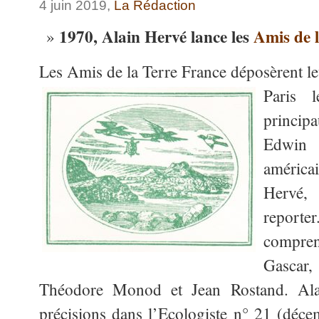
4 juin 2019,
La Rédaction
1970, Alain Hervé lance les
Amis de l
Les Amis de la Terre France déposèrent leu
Paris 
princi
Edwin
américai
Hervé,
reporte
compre
Gascar
Théodore Monod et Jean Rostand. Ala
précisions dans l’Ecologiste n° 21 (dé