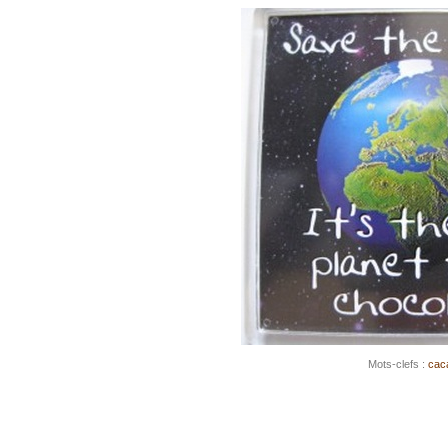
Mots-clefs :
cac