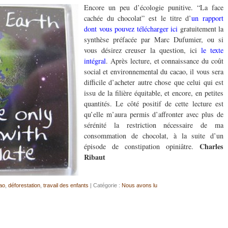
Encore un peu d’écologie punitive. “La face
cachée du chocolat” est le titre d’
un rapport
dont vous pouvez télécharger ici
gratuitement la
synthèse préfacée par Marc Dufumier, ou si
vous désirez creuser la question, ici
le texte
intégral
. Après lecture, et connaissance du coût
social et environnemental du cacao, il vous sera
difficile d’acheter autre chose que celui qui est
issu de la filière équitable, et encore, en petites
quantités. Le côté positif de cette lecture est
qu’elle m’aura permis d’affronter avec plus de
sérénité la restriction nécessaire de ma
consommation de chocolat, à la suite d’un
Charles
épisode de constipation opiniâtre.
Ribaut
ao
,
déforestation
,
travail des enfants
| Catégorie :
Nous avons lu