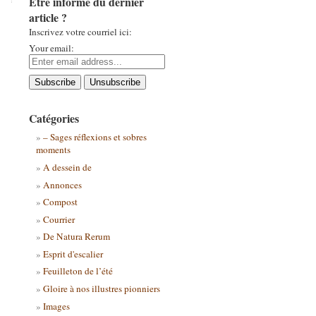
Être informé du dernier
article ?
Inscrivez votre courriel ici:
Your email:
Catégories
– Sages réflexions et sobres
moments
A dessein de
Annonces
Compost
Courrier
De Natura Rerum
Esprit d'escalier
Feuilleton de l’été
Gloire à nos illustres pionniers
Images