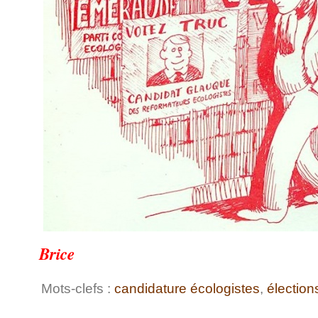
Brice
Mots-clefs :
candidature écologistes
,
élection