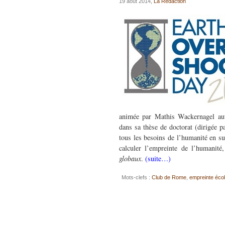
19 août 2014,
La Rédaction
animée par Mathis Wackernagel auto
dans sa thèse de doctorat (dirigée pa
tous les besoins de l’humanité en su
calculer l’empreinte de l’humanit
globaux
.
(suite…)
Mots-clefs :
Club de Rome
,
empreinte éco