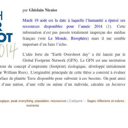
Ghislain Nicaise
par
Mardi 19 août est la date à laquelle l’humanité a épuisé ses
ressources disponibles pour l’année 2014
(1). Cette
information n’est pas passée totalement inaperçue des médias
français (voir
Le Monde
,
Biosphère
) mais il me semble
important d’en faire l’écho.
L’idée forte du “Earth Overshoot day” a été lancée par le
Global Footprint Network (GFN). Le GFN est une institution
ur du concept d’empreinte (footprint) écologique, développé initialement
r William Rees). L’originalité principale de cette thèse a consisté à évaluer
rface de planète Terre disponible pour subvenir à ces besoins. On peut ainsi
é, d’une nation, d’une ville ou même d’un individu, calculée en
hectares
logique
,
peak everything
,
population
,
ressources
| Catégorie :
- Sages réflexions et sobres
moments