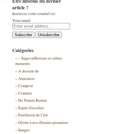
Être informé du dernier
article ?
Inscrivez votre courriel ici:
Your email:
Catégories
– Sages réflexions et sobres
moments
A dessein de
Annonces
Compost
Courrier
De Natura Rerum
Esprit d'escalier
Feuilleton de l’été
Gloire à nos illustres pionniers
Images