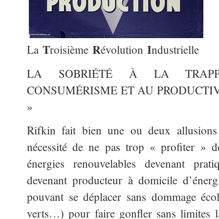
T
R
I
La
roisième
évolution
ndustrielle
LA SOBRIÉTÉ À LA TRAPP
CONSUMÉRISME ET AU PRODUCTIV
»
Rifkin fait bien une ou deux allusions 
nécessité de ne pas trop « profiter » d
énergies renouvelables devenant prati
devenant producteur à domicile d’énergi
pouvant se déplacer sans dommage écol
verts…) pour faire gonfler sans limites