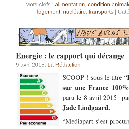
Mots-clefs :
alimentation
,
condition animal
logement
,
nucléaire
,
transports
| Caté
Energie : le rapport qui dérange
9 avril 2015,
La Rédaction
SCOOP ! sous le titre “
sur une France 100%
paru le 8 avril 2015 p
J
ade Lindgaard.
“Mediapart s’est procu