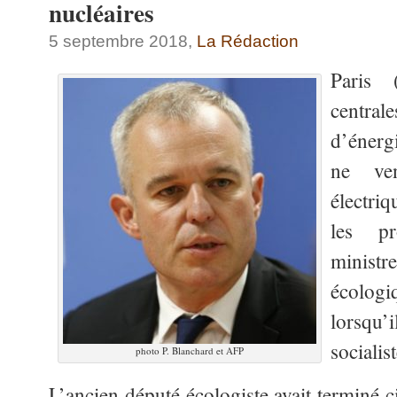
nucléaires
5 septembre 2018,
La Rédaction
Paris 
central
d’énerg
ne ve
électri
les pr
minis
écolog
lorsqu’i
socialis
photo P. Blanchard et AFP
L’ancien député écologiste avait terminé 