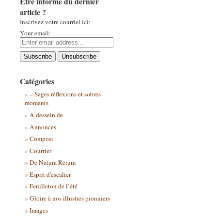
Être informé du dernier
article ?
Inscrivez votre courriel ici:
Your email:
Catégories
– Sages réflexions et sobres
moments
A dessein de
Annonces
Compost
Courrier
De Natura Rerum
Esprit d'escalier
Feuilleton de l’été
Gloire à nos illustres pionniers
Images