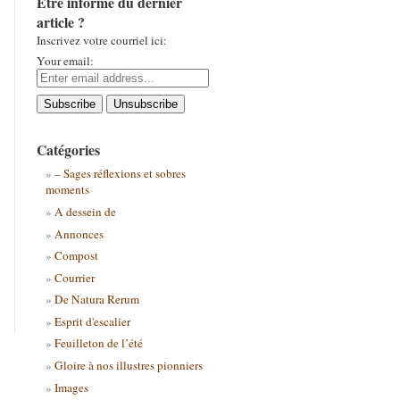
Être informé du dernier
article ?
Inscrivez votre courriel ici:
Your email:
Catégories
– Sages réflexions et sobres
moments
A dessein de
Annonces
Compost
Courrier
De Natura Rerum
Esprit d'escalier
Feuilleton de l’été
Gloire à nos illustres pionniers
Images