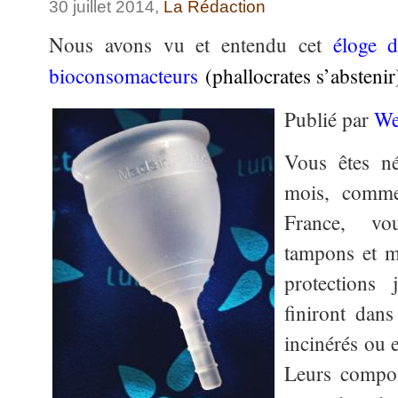
30 juillet 2014,
La Rédaction
Nous avons vu et entendu cet
éloge d
bioconsomacteurs
(phallocrates s’abstenir
Publié par
We
Vous êtes n
mois, comme
France, vou
tampons et m
protections
finiront dan
incinérés ou e
Leurs compo