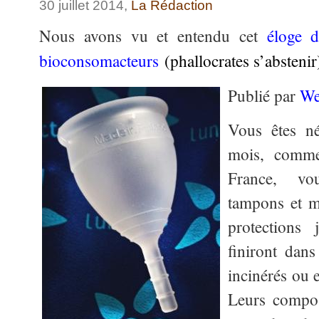
30 juillet 2014,
La Rédaction
Nous avons vu et entendu cet
éloge d
bioconsomacteurs
(phallocrates s’abstenir
Publié par
We
Vous êtes n
mois, comme
France, vou
tampons et m
protections
finiront dan
incinérés ou e
Leurs compo