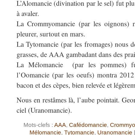
L’Alomancie (divination par le sel) fut pl
à avaler.
La Crommyomancie (par les oignons) rév
pleurer, surtout en mars.
La Tytomancie (par les fromages) nous d
grasses, de AAA gambadant dans des prairi
La Mélomancie (par les pommes) fut
l’Oomancie (par les oeufs) montra 2012
bacon et des cèpes, bien relevée et légère
Nous en restâmes là, l’aube pointait. Geor
ciel (Uranomancie).
Mots-clefs :
AAA
,
Cafédomancie
,
Crommyo
Mélomancie
,
Tytomancie
,
Uranomancie
|