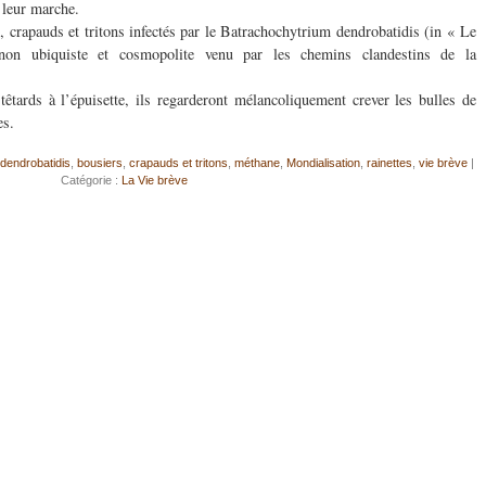
 leur marche.
es, crapauds et tritons infectés par le Batrachochytrium dendrobatidis (in « Le
n ubiquiste et cosmopolite venu par les chemins clandestins de la
têtards à l’épuisette, ils regarderont mélancoliquement crever les bulles de
es.
dendrobatidis
,
bousiers
,
crapauds et tritons
,
méthane
,
Mondialisation
,
rainettes
,
vie brève
|
Catégorie :
La Vie brève