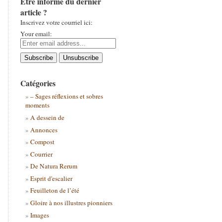
Être informé du dernier
article ?
Inscrivez votre courriel ici:
Your email:
Catégories
– Sages réflexions et sobres
moments
A dessein de
Annonces
Compost
Courrier
De Natura Rerum
Esprit d'escalier
Feuilleton de l’été
Gloire à nos illustres pionniers
Images