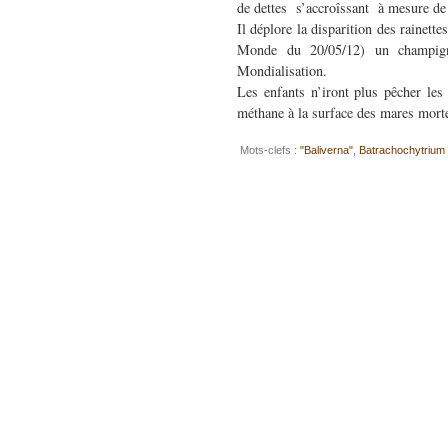
de dettes s’accroîssant à mesure de
Il déplore la disparition des rainett
Monde du 20/05/12) un champigno
Mondialisation.
Les enfants n’iront plus pêcher les 
méthane à la surface des mares mort
Mots-clefs :
"Baliverna"
,
Batrachochytrium 