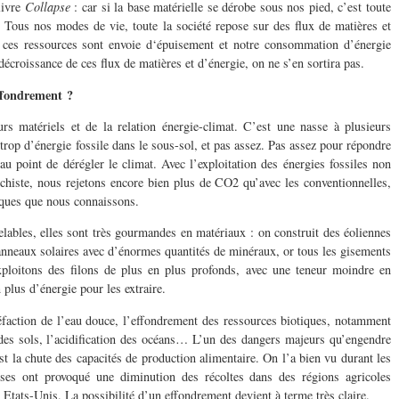
livre
Collapse
: car si la base matérielle se dérobe sous nos pied, c’est toute
e. Tous nos modes de vie, toute la société repose sur des flux de matières et
r ces ressources sont envoie d‘épuisement et notre consommation d’énergie
écroissance de ces flux de matières et d’énergie, on ne s’en sortira pas.
effondrement ?
urs matériels et de la relation énergie-climat. C’est une nasse à plusieurs
s trop d’énergie fossile dans le sous-sol, et pas assez. Pas assez pour répondre
au point de dérégler le climat. Avec l’exploitation des énergies fossiles non
chiste, nous rejetons encore bien plus de CO2 qu’avec les conventionnelles,
iques que nous connaissons.
ables, elles sont très gourmandes en matériaux : on construit des éoliennes
nneaux solaires avec d’énormes quantités de minéraux, or tous les gisements
ploitons des filons de plus en plus profonds, avec une teneur moindre en
 plus d’énergie pour les extraire.
éfaction de l’eau douce, l’effondrement des ressources biotiques, notamment
 des sols, l’acidification des océans… L’un des dangers majeurs qu’engendre
t la chute des capacités de production alimentaire. On l’a bien vu durant les
sses ont provoqué une diminution des récoltes dans des régions agricoles
Etats-Unis. La possibilité d’un effondrement devient à terme très claire.