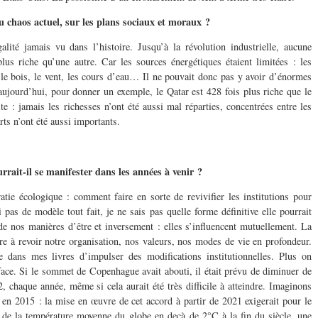
du chaos actuel, sur les plans sociaux et moraux ?
lité jamais vu dans l’histoire. Jusqu’à la révolution industrielle, aucune
lus riche qu’une autre. Car les sources énergétiques étaient limitées : les
 bois, le vent, les cours d’eau… Il ne pouvait donc pas y avoir d’énormes
 aujourd’hui, pour donner un exemple, le Qatar est 428 fois plus riche que le
e : jamais les richesses n’ont été aussi mal réparties, concentrées entre les
ts n’ont été aussi importants.
rait-il se manifester dans les années à venir ?
atie écologique : comment faire en sorte de revivifier les institutions pour
i pas de modèle tout fait, je ne sais pas quelle forme définitive elle pourrait
de nos manières d’être et inversement : elles s’influencent mutuellement. La
re à revoir notre organisation, nos valeurs, nos modes de vie en profondeur.
dans mes livres d’impulser des modifications institutionnelles. Plus on
re face. Si le sommet de Copenhague avait abouti, il était prévu de diminuer de
chaque année, même si cela aurait été très difficile à atteindre. Imaginons
 en 2015 : la mise en œuvre de cet accord à partir de 2021 exigerait pour le
 de la température moyenne du globe en deçà de 2°C à la fin du siècle, une