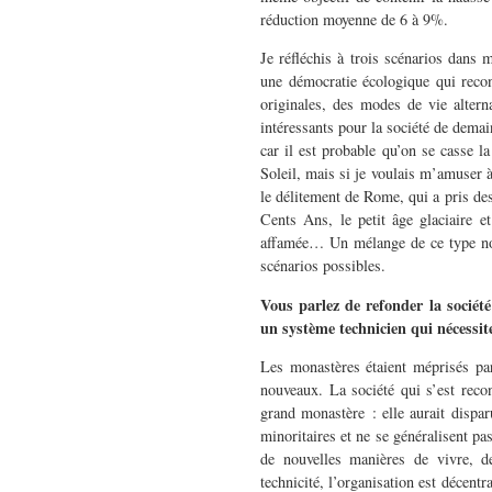
réduction moyenne de 6 à 9%.
Je réfléchis à trois scénarios dans 
une démocratie écologique qui reconn
originales, des modes de vie alterna
intéressants pour la société de demai
car il est probable qu’on se casse 
Soleil, mais si je voulais m’amuser à
le délitement de Rome, qui a pris des
Cents Ans, le petit âge glaciaire et
affamée… Un mélange de ce type nou
scénarios possibles.
Vous parlez de refonder la société 
un système technicien qui nécessite
Les monastères étaient méprisés pa
nouveaux. La société qui s’est reco
grand monastère : elle aurait dispar
minoritaires et ne se généralisent pa
de nouvelles manières de vivre, de
technicité, l’organisation est décent