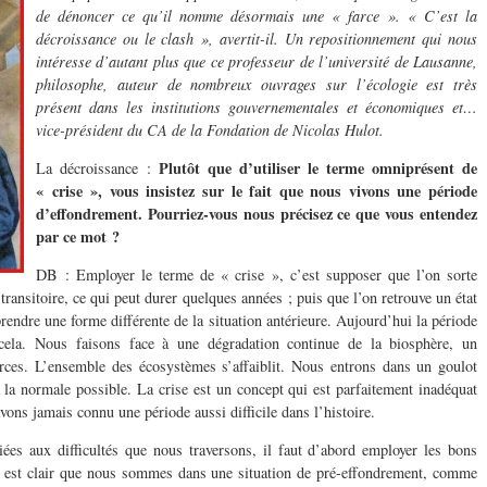
de dénoncer ce qu’il nomme désormais une « farce ». « C’est la
décroissance ou le clash », avertit-il. Un repositionnement qui nous
intéresse d’autant plus que ce professeur de l’université de Lausanne,
philosophe, auteur de nombreux ouvrages sur l’écologie est très
présent dans les institutions gouvernementales et économiques et…
vice-président du CA de la Fondation de Nicolas Hulot.
Plutôt que d’utiliser le terme omniprésent de
La décroissance :
« crise », vous insistez sur le fait que nous vivons une période
d’effondrement. Pourriez-vous nous précisez ce que vous entendez
par ce mot ?
DB : Employer le terme de « crise », c’est supposer que l’on sorte
ransitoire, ce qui peut durer quelques années ; puis que l’on retrouve un état
rendre une forme différente de la situation antérieure. Aujourd’hui la période
 cela. Nous faisons face à une dégradation continue de la biosphère, un
rces. L’ensemble des écosystèmes s’affaiblit. Nous entrons dans un goulot
 la normale possible. La crise est un concept qui est parfaitement inadéquat
ons jamais connu une période aussi difficile dans l’histoire.
ées aux difficultés que nous traversons, il faut d’abord employer les bons
il est clair que nous sommes dans une situation de pré-effondrement, comme