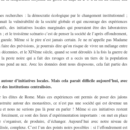
mes recherches : la démocratie écologique par le changement institutionnel ;
ait la vulnérabilité de la société globale et qui encourage des expériences
tifs, des initiatives locales marginales qui pourraient être des laboratoires
n ; et le troisième scénario c’est de penser la société de l’après effondrement,
la gueule. Même si le pire n’est jamais certain. Je ne m’appelle pas Madame
 faire des prévisions, je pourrais dire qu’on risque de vivre un mélange entre
 décennies, et le XIVème siècle, quand se sont déroulés à la fois la guerre de
 la peste noire qui a fait des ravages et a occis un tiers de la population
s pend au nez. Avec les données dont nous disposons, cela fait partie des
autour d’initiatives locales. Mais cela parait difficile aujourd’hui, avec
 des institutions centralisées.
r les élites de Rome. Mais ces expériences ont permis de poser des jalons
nstruite autour des monastères, ce n’est pas une société qui est devenue un
u et nous ne serions pas là pour en parler ! Même si ces initiatives restent
s forcément, ce sont des lieux d’expérimentation importants : on met en place
 s’organiser, de produire, d’échanger. Aujourd’hui avec notre niveau de
ralisée, complexe. C’est l’un des points noirs possibles : si l’effondrement est