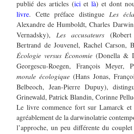
publié des articles (
ici
et
là
) et dont no
Les écla
livre
. Cette préface distingue
Alexandre de Humboldt, Charles Darwin,
Les accusateurs
Vernadsky),
(Robert 
Bertrand de Jouvenel, Rachel Carson, 
Écologie versus Économie
(Donella & D
Georgescu-Roegen, François Meyer, 
morale écologique
(Hans Jonas, Franço
Belbeoch, Jean-Pierre Dupuy), distin
Grinewald, Patrick Blandin, Corinne Pell
Le livre commence fort sur Lamarck e
agréablement de la darwinolatrie contempor
l’approche, un peu différente du couplet 