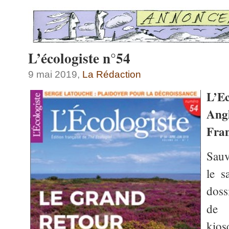
L’écologiste n°54
9 mai 2019,
La Rédaction
L’Ec
Ang
Fran
Sauv
le s
dos
d
kios