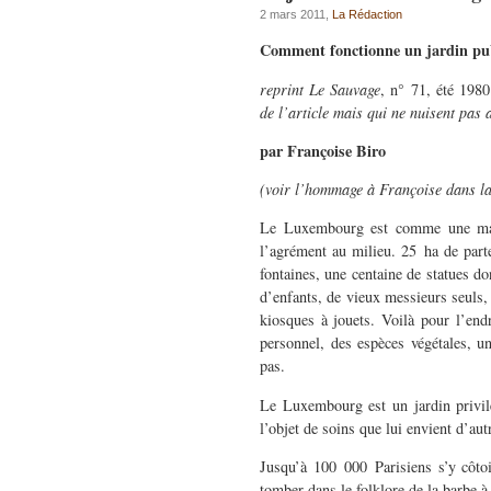
2 mars 2011,
La Rédaction
Comment fonctionne un jardin pu
reprint Le Sauvage
, n° 71, été 198
de l’article mais qui ne nuisent pas
par Françoise Biro
(voir l’hommage à Françoise dans la 
Le Luxembourg est comme une maiso
l’agrément au milieu. 25 ha de parte
fontaines, une centaine de statues d
d’enfants, de vieux messieurs seuls, d
kiosques à jouets. Voilà pour l’endr
personnel, des espèces végétales, un
pas.
Le Luxembourg est un jardin privilég
l’objet de soins que lui envient d’aut
Jusqu’à 100 000 Parisiens s’y côtoie
tomber dans le folklore de la barbe 