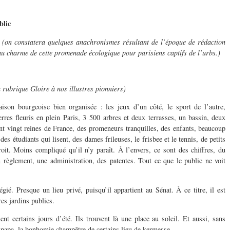
blic
0
(on constatera quelques anachronismes résultant de l’époque de rédaction
 au charme de cette promenade écologique pour parisiens captifs de l’urbs.)
rubrique Gloire à nos illustres pionniers)
n bourgeoise bien organisée : les jeux d’un côté, le sport de l’autre,
rres fleuris en plein Paris, 3 500 arbres et deux terrasses, un bassin, deux
ont vingt reines de France, des promeneurs tranquilles, des enfants, beaucoup
es étudiants qui lisent, des dames frileuses, le frisbee et le tennis, de petits
oit. Moins compliqué qu’il n’y paraît. À l’envers, ce sont des chiffres, du
 règlement, une administration, des patentes. Tout ce que le public ne voit
ié. Presque un lieu privé, puisqu’il appartient au Sénat. À ce titre, il est
res jardins publics.
nt certains jours d’été. Ils trouvent là une place au soleil. Et aussi, sans
à papa, la bonhomie champêtre de certains lieu de kermesse.