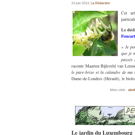
24 juin 2014,
La Rédaction
Cet ar
particul
Le dé
Foucar
« Je pe
que je 
passés 
raconte Maarten Bijleveld van Lex
le pare-brise et la calandre de ma v
Dame-de-Londres (Hérault), le biolo
Mots-clefs :
abeil
Le jardin du Luxembourg