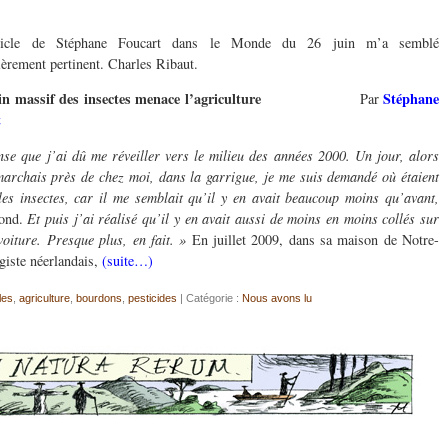
ticle de Stéphane Foucart dans le Monde du 26 juin m’a semblé
ièrement pertinent. Charles Ribaut.
clin massif des insectes menace l’agriculture
Stéphane
Par
t
nse que j’ai dû me
réveiller
vers le milieu des années 2000. Un jour, alors
marchais près de chez moi, dans la garrigue, je me suis demandé où étaient
les insectes, car il me semblait qu’il y en avait beaucoup moins qu’avant,
mond.
Et puis j’ai réalisé qu’il y en avait aussi de moins en moins collés sur
oiture. Presque plus, en fait. »
En juillet 2009, dans sa maison de Notre-
giste néerlandais,
(suite…)
les
,
agriculture
,
bourdons
,
pesticides
| Catégorie :
Nous avons lu