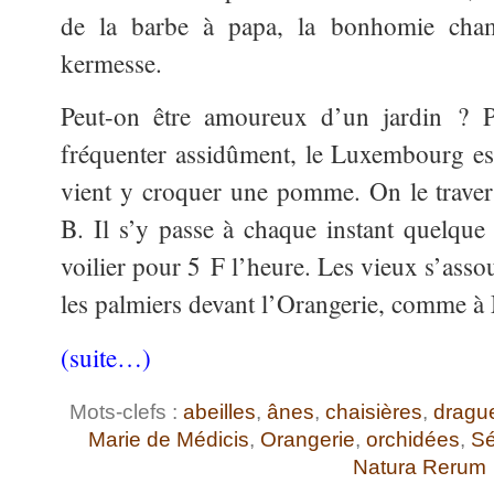
de la barbe à papa, la bonhomie cham
kermesse.
Peut-on être amoureux d’un jardin ? P
fréquenter assidûment, le Luxembourg es
vient y croquer une pomme. On le traver
B. Il s’y passe à chaque instant quelqu
voilier pour 5 F l’heure. Les vieux s’assou
les palmiers devant l’Orangerie, comme à
(suite…)
Mots-clefs :
abeilles
,
ânes
,
chaisières
,
dragu
Marie de Médicis
,
Orangerie
,
orchidées
,
Sé
Natura Rerum