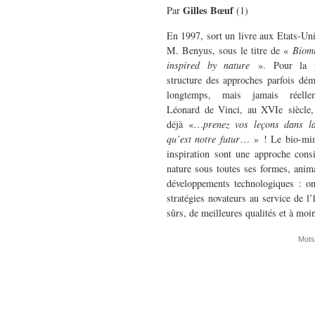
Gilles Bœuf
Par
(1)
En 1997, sort un livre aux Etats-Uni
M. Benyus, sous le titre de «
Biomi
inspired by nature
». Pour la pr
structure des approches parfois dém
longtemps, mais jamais réellem
Léonard de Vinci, au XVIe siècle, 
déjà «…
prenez vos leçons dans la
qu’est notre futur
… » ! Le bio-mim
inspiration sont une approche consi
nature sous toutes ses formes, anim
développements technologiques : on
stratégies novateurs au service de 
sûrs, de meilleures qualités et à moi
Mots