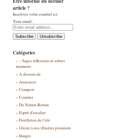
Être informé du dernier
article ?
Inscrivez votre courriel ici:
Your email:
Catégories
– Sages réflexions et sobres
moments
A dessein de
Annonces
Compost
Courrier
De Natura Rerum
Esprit d'escalier
Feuilleton de l’été
Gloire à nos illustres pionniers
Images