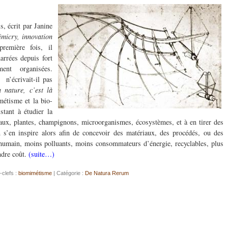
s, écrit par Janine
micry, innovation
emière fois, il
arrées depuis fort
ent organisées.
n’écrivait-il pas
 nature, c’est là
étisme et la bio-
stant à étudier la
aux, plantes, champignons, microorganismes, écosystèmes, et à en tirer des
 s’en inspire alors afin de concevoir des matériaux, des procédés, ou des
l’humain, moins polluants, moins consommateurs d’énergie, recyclables, plus
ndre coût.
(suite…)
-clefs :
biomimétisme
| Catégorie :
De Natura Rerum