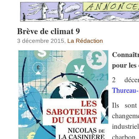
Brève de climat 9
3 décembre 2015,
La Rédaction
Connaîtr
pour les
2 déc
Thureau-
Ils sont
changeme
industr
charbon…