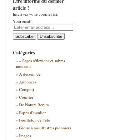
Être informé du dernier
article ?
Inscrivez votre courriel ici:
Your email:
Catégories
– Sages réflexions et sobres
moments
A dessein de
Annonces
Compost
Courrier
De Natura Rerum
Esprit d'escalier
Feuilleton de l’été
Gloire à nos illustres pionniers
Images