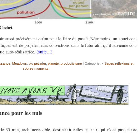
Cochet
venir aussi pré­cisé­ment qu’on peut le faire du passé. Néan­moins, un souci con­
iques est de pro­jeter leurs con­vic­tions dans le futur afin qu’il advi­enne con­
tie auto-réalisatrice.
(suite…)
issance
,
Meadows
,
pic pétrolier
,
planète
,
productivisme
| Catégorie :
- Sages réflexions et
sobres moments
sance pour les nuls
e 35 min, archi-accessible, destinée à celles et ceux qui n’ont pas encore