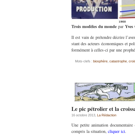
Trois modèles du monde
Yves 
par
Il est vain de pré­ten­dre décrire l’a
stant des acteurs économiques et poli­t
for­mé­ment à celles-ci par une prophé
Mots-clefs :
biosphère
,
catastrophe
,
cro
Le pic pétrolier et la crois
16 octobre 2013,
La Rédaction
Une petite animation documentaire d
compris la situation,
cliquer ici
.