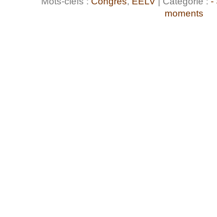
Mots-clefs :
Congrès
,
EELV
| Catégorie :
-
moments