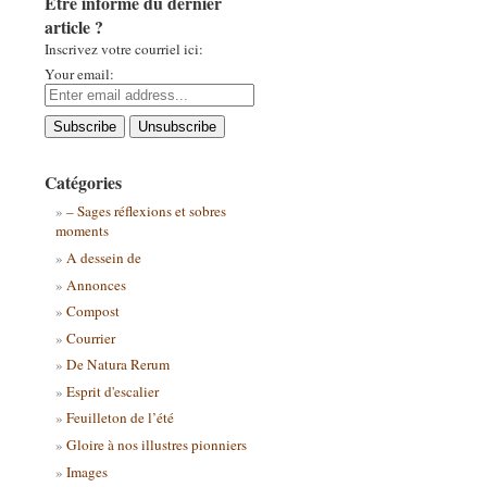
Être informé du dernier
article ?
Inscrivez votre courriel ici:
Your email:
Catégories
– Sages réflexions et sobres
moments
A dessein de
Annonces
Compost
Courrier
De Natura Rerum
Esprit d'escalier
Feuilleton de l’été
Gloire à nos illustres pionniers
Images