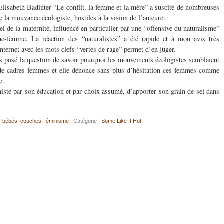
’Elisabeth Badinter “Le conflit, la femme et la mère” a suscité de nombreuses
e la mouvance écologiste, hostiles à la vision de l’auteure.
l de la maternité, influencé en particulier par une “offensive du naturalisme”
me-femme. La réaction des “naturalistes” a été rapide et à mon avis très
internet avec les mots clefs “vertes de rage” permet d’en juger.
pas posé la question de savoir pourquoi les mouvements écologistes semblaient
de cadres femmes et elle dénonce sans plus d’hésitation ces femmes comme
e.
ste par son éducation et par choix assumé, d’apporter son grain de sel dans
:
bébés
,
couches
,
féminisme
| Catégorie :
Some Like It Hot