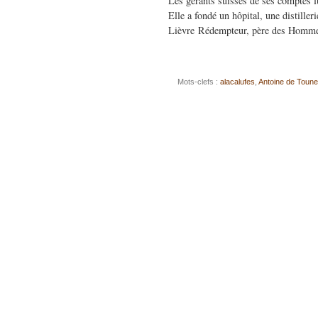
Les gérants suisses de ses comptes l
Elle a fondé un hôpital, une distiller
Lièvre Rédempteur, père des Homme
Mots-clefs :
alacalufes
,
Antoine de Toun