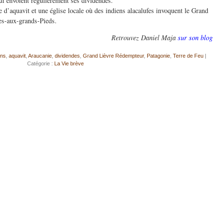
ui envoient régulièrement ses dividendes.
ie d’aquavit et une église locale où des indiens alacalufes invoquent le Grand
s-aux-grands-Pieds.
Retrouvez Daniel Maja
sur son blog
ens
,
aquavit
,
Araucanie
,
dividendes
,
Grand Lièvre Rédempteur
,
Patagonie
,
Terre de Feu
|
Catégorie :
La Vie brève