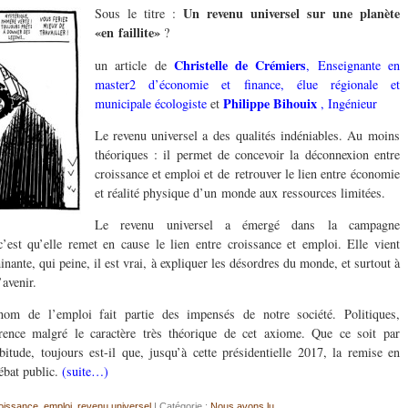
Un revenu universel sur une planète
Sous le titre :
«en faillite»
?
Christelle de Crémiers
un article de
, Enseignante en
master2 d’économie et finance, élue régionale et
Philippe Bihouix
municipale écologiste
et
, Ingénieur
Le revenu universel a des qualités indéniables. Au moins
théoriques : il permet de concevoir la déconnexion entre
croissance et emploi et de retrouver le lien entre économie
et réalité physique d’un monde aux ressources limitées.
Le revenu universel a émergé dans la campagne
, c’est qu’elle remet en cause le lien entre croissance et emploi. Elle vient
nte, qui peine, il est vrai, à expliquer les désordres du monde, et surtout à
’avenir.
nom de l’emploi fait partie des impensés de notre société. Politiques,
rence malgré le caractère très théorique de cet axiome. Que ce soit par
itude, toujours est-il que, jusqu’à cette présidentielle 2017, la remise en
débat public.
(suite…)
oissance
,
emploi
,
revenu universel
| Catégorie :
Nous avons lu