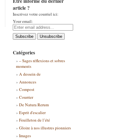
Être informé du dernier
article ?
Inscrivez votre courriel ici:
Your email:
Catégories
– Sages réflexions et sobres
moments
A dessein de
Annonces
Compost
Courrier
De Natura Rerum
Esprit d'escalier
Feuilleton de l’été
Gloire à nos illustres pionniers
Images