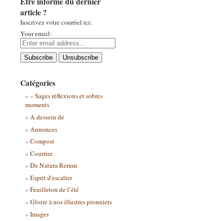
Être informé du dernier
article ?
Inscrivez votre courriel ici:
Your email:
Catégories
– Sages réflexions et sobres
moments
A dessein de
Annonces
Compost
Courrier
De Natura Rerum
Esprit d'escalier
Feuilleton de l’été
Gloire à nos illustres pionniers
Images