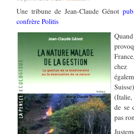
Une tribune de Jean-Claude Génot
publ
confrère Politi
s
Quan
provo
France
chez 
égalem
Suisse)
(Itali
de se 
pas ro
Justem