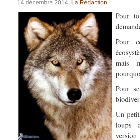
14 décembre 2014,
La Rédaction
Pour to
demanden
Pour c
écosyst
mais n
pourquo
Pour se
biodivers
Un petit
loups c
versio