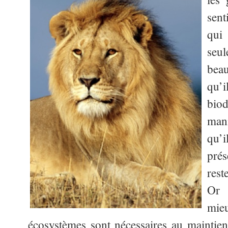
sen
qui 
seu
bea
qu’
bio
mani
qu’i
pré
res
Or 
mi
écosystèmes sont nécessaires au maintie