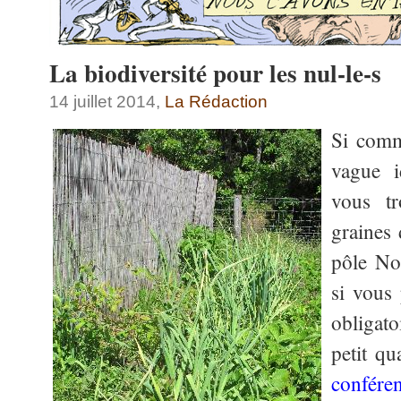
La biodiversité pour les nul-le-s
14 juillet 2014,
La Rédaction
Si comm
vague i
vous t
graines 
pôle No
si vous
obligato
petit q
confére