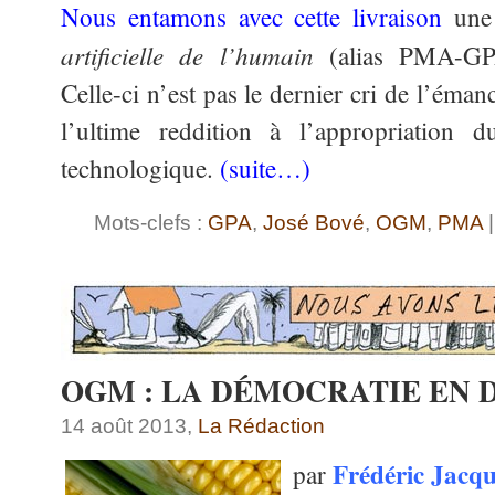
Nous entamons avec cette livraison
une 
artificielle de l’humain
(alias PMA-GPA
Celle-ci n’est pas le dernier cri de l’émanc
l’ultime reddition à l’appropriation d
technologique.
(suite…)
Mots-clefs :
GPA
,
José Bové
,
OGM
,
PMA
|
OGM : LA DÉMOCRATIE EN
14 août 2013,
La Rédaction
Frédéric Ja
cq
par