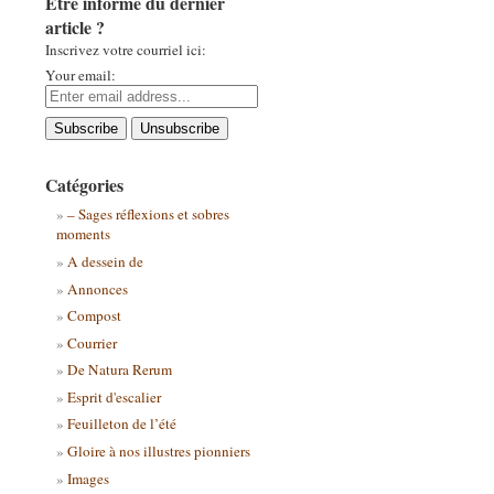
Être informé du dernier
article ?
Inscrivez votre courriel ici:
Your email:
Catégories
– Sages réflexions et sobres
moments
A dessein de
Annonces
Compost
Courrier
De Natura Rerum
Esprit d'escalier
Feuilleton de l’été
Gloire à nos illustres pionniers
Images