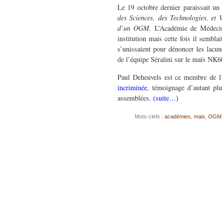
Le 19 octobre dernier paraissait u
des Sciences, des Technologies, et V
d’un OGM.
L’Académie de Médecine
institution mais cette fois il sembl
s’unissaient pour dénoncer les lacune
de l’équipe Séralini sur le maïs NK
Paul Deheuvels est ce membre de l
incriminée
,
témoignage d’autant plu
assemblées.
(suite…)
Mots-clefs :
académies
,
mais
,
OGM