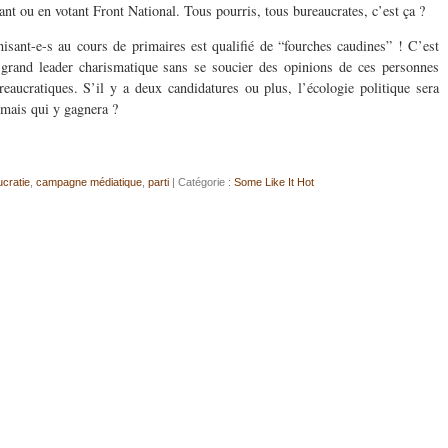
enant ou en votant Front National. Tous pourris, tous bureaucrates, c’est ça ?
hisant-e-s au cours de primaires est qualifié de “fourches caudines” ! C’est
 grand leader charismatique sans se soucier des opinions de ces personnes
eaucratiques. S’il y a deux candidatures ou plus, l’écologie politique sera
 mais qui y gagnera ?
cratie
,
campagne médiatique
,
parti
| Catégorie :
Some Like It Hot