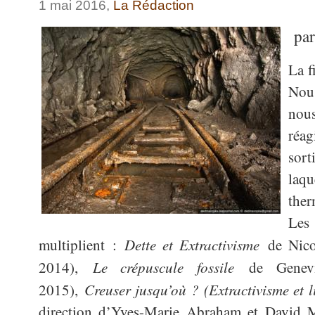
1 mai 2016,
La Rédaction
pa
La f
Nou
nou
réag
sort
laq
ther
Les 
Dette et Extractivisme
multiplient :
de Nicol
Le crépuscule fossile
2014),
de Geneviè
Creuser jusqu’où ? (Extractivisme et l
2015),
direction d’Yves-Marie Abraham et David M