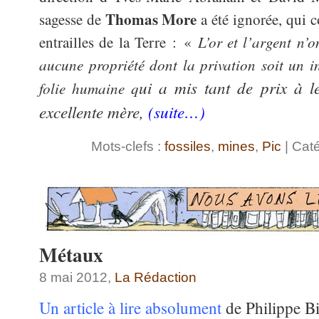
Thomas More
sagesse de
a été ignorée, qui 
L’or et l’argent n’
entrailles de la Terre :
«
aucune propriété dont la privation soit un in
ui a mis tant de prix à le
folie humaine q
excellente mère,
(suite…)
Mots-clefs :
fossiles
,
mines
,
Pic
| Caté
Métaux
8 mai 2012,
La Rédaction
Un article à lire absolument
de Philippe B