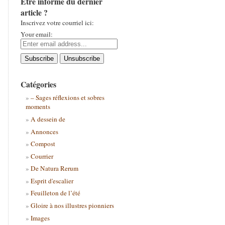
Être informé du dernier
article ?
Inscrivez votre courriel ici:
Your email:
Catégories
– Sages réflexions et sobres
moments
A dessein de
Annonces
Compost
Courrier
De Natura Rerum
Esprit d'escalier
Feuilleton de l’été
Gloire à nos illustres pionniers
Images