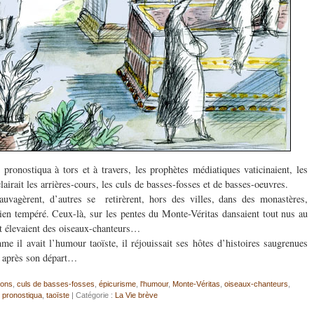
ronostiqua à tors et à travers, les prophètes médiatiques vaticinaient, les
clairait les arrières-cours, les culs de basses-fosses et de basses-oeuvres.
auvagèrent, d’autres se retirèrent, hors des villes, dans des monastères,
bien tempéré. Ceux-là, sur les pentes du Monte-Véritas dansaient tout nus au
 et élevaient des oiseaux-chanteurs…
me il avait l’humour taoïste, il réjouissait ses hôtes d’histoires saugrenues
n après son départ…
ions
,
culs de basses-fosses
,
épicurisme
,
l'humour
,
Monte-Véritas
,
oiseaux-chanteurs
,
pronostiqua
,
taoïste
| Catégorie :
La Vie brève