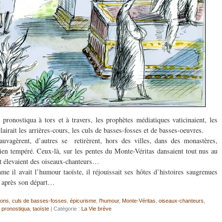
ronostiqua à tors et à travers, les prophètes médiatiques vaticinaient, les
clairait les arrières-cours, les culs de basses-fosses et de basses-oeuvres.
auvagèrent, d’autres se retirèrent, hors des villes, dans des monastères,
bien tempéré. Ceux-là, sur les pentes du Monte-Véritas dansaient tout nus au
 et élevaient des oiseaux-chanteurs…
me il avait l’humour taoïste, il réjouissait ses hôtes d’histoires saugrenues
n après son départ…
ions
,
culs de basses-fosses
,
épicurisme
,
l'humour
,
Monte-Véritas
,
oiseaux-chanteurs
,
pronostiqua
,
taoïste
| Catégorie :
La Vie brève