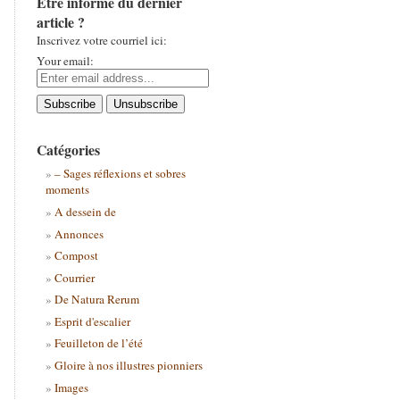
Être informé du dernier
article ?
Inscrivez votre courriel ici:
Your email:
Catégories
– Sages réflexions et sobres
moments
A dessein de
Annonces
Compost
Courrier
De Natura Rerum
Esprit d'escalier
Feuilleton de l’été
Gloire à nos illustres pionniers
Images