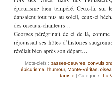
épicurisme bien tempéré. Ceux-là, sur l
dansaient tout nus au soleil, ceux-ci bêcha
des oiseaux-chanteurs…
Georges pérégrinait de ci de là, comme il
réjouissait ses hôtes d’histoires saugren
révélait bien après son départ…
Mots-clefs :
basses-oeuvres
,
convulsion
épicurisme
,
l'humour
,
Monte-Véritas
,
oisea
taoïste
| Catégorie :
La V