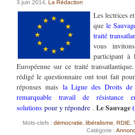
3 juin 2014,
La Rédaction
Les lectrices e
que
le Sauvage
traité transatla
vous inviton
participant à
Européenne sur ce traité transatlantiqu
rédigé le questionnaire ont tout fait pou
réponses mais
la Ligue des Droits de
remarquable travail de résistance 
Le Sauvage
solutions
pour y répondre
.
Mots-clefs :
démocratie
,
libéralisme
,
RDIE
,
Catégorie :
Annon