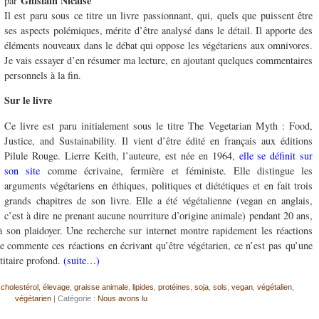
Ghislain Nicaise
par
Il est paru sous ce titre un livre passionnant, qui, quels que puissent être
ses aspects polémiques, mérite d’être analysé dans le détail. Il apporte des
éléments nouveaux dans le débat qui oppose les végétariens aux omnivores.
Je vais essayer d’en résumer ma lecture, en ajoutant quelques commentaires
personnels à la fin.
Sur le livre
Ce livre est paru initialement sous le titre The Vegetarian Myth : Food,
Justice, and Sustainability. Il vient d’être édité en français aux éditions
Pilule Rouge. Lierre Keith, l’auteure, est née en 1964,
elle se définit sur
son site
comme écrivaine, fermière et féministe. Elle distingue les
arguments végétariens en éthiques, politiques et diététiques et en fait trois
grands chapitres de son livre. Elle a été végétalienne (vegan en anglais,
c’est à dire ne prenant aucune nourriture d’origine animale) pendant 20 ans,
à son plaidoyer. Une recherche sur internet montre rapidement les réactions
le commente ces réactions en écrivant qu’être végétarien, ce n’est pas qu’une
ntitaire profond.
(suite…)
,
cholestérol
,
élevage
,
graisse animale
,
lipides
,
protéines
,
soja
,
sols
,
vegan
,
végétalien
,
végétarien
| Catégorie :
Nous avons lu