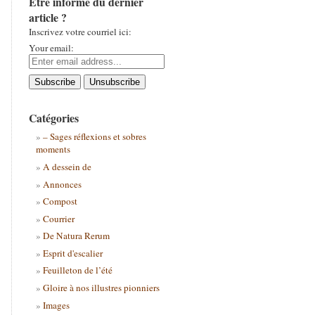
Être informé du dernier
article ?
Inscrivez votre courriel ici:
Your email:
Catégories
– Sages réflexions et sobres
moments
A dessein de
Annonces
Compost
Courrier
De Natura Rerum
Esprit d'escalier
Feuilleton de l’été
Gloire à nos illustres pionniers
Images