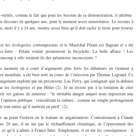
-vérités, comme le fait que pour les besoins de sa démonstration, il attribue
 le discours de quelques uns, pour le moment assez minoritaires. Le recours à
, mort il y a 14 ans, montre assez bien qu’il doit racler le tiroir pour trouver
e les écologistes contemporains et le Maréchal Pétain est flagrant et a été
ce-Inter : Pétain voulait promouvoir la bicyclette. La belle affaire ! Les
aucoup à vélo seraient-ils des pétainistes inconscients ?
le moment où à court d’arguments plus forts les débateurs en viennent à
rre mondiale, a été bien noté au cours de l’émission par Thomas Legrand. Ce
 largement exploité par un précurseur, Luc Ferry, qui soulignait que la défense
r les écologistes et par Hitler (2). Je ne résiste pas à la tentation de citer
érir ses galons de ministre : “le véritable danger auquel nous exposerait une
ns l’opinion publique : considérant la culture…comme un simple prolongement
t tout entier qu’il mettrait en péril” (2).
r au point Godwin en le traitant de négationniste. Contrairement à Claude
uis 20 ans, il ne nie pas le réchauffement climatique, ni l’épuisement des
s ce qu’il a admis à France Inter. Simplement, il en nie les conséquences : il