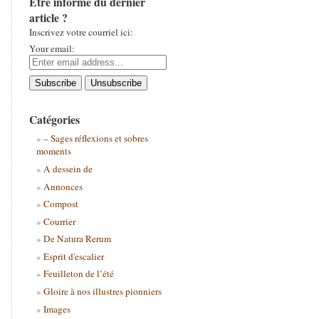
Être informé du dernier
article ?
Inscrivez votre courriel ici:
Your email:
Catégories
– Sages réflexions et sobres
moments
A dessein de
Annonces
Compost
Courrier
De Natura Rerum
Esprit d'escalier
Feuilleton de l’été
Gloire à nos illustres pionniers
Images