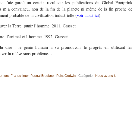
que j’aie gardé un certain recul sur les publications du Global Footprink
s m’a convaincu, non de la fin de la planète ni même de la fin proche de
ent probable de la civilisation industrielle (
voir aussi ici
).
uver la Terre, punir l’homme. 2011. Grasset
bre, l’animal et l’homme. 1992. Grasset
u dire : le génie humain a su promouvoir le progrès en utilisant les
rouver la relève sans problème…
rement
,
France-Inter
,
Pascal Bruckner
,
Point Godwin
| Catégorie :
Nous avons lu