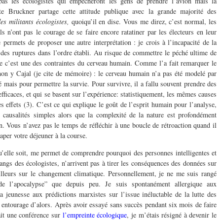
s les écologistes qui empêcheront les gens de prendre l’avion mais la
ste Bruckner partage cette attitude publique avec la grande majorité des
es militants écologistes,
quoiqu’il en dise. Vous me direz, c’est normal, les
ls n’ont pas le courage de se faire encore ratatiner par les électeurs en leur
 permets de proposer une autre interprétation : je crois à l’incapacité de la
 des ruptures dans l’ordre établi. Au risque de commettre le péché ultime de
 c’est une des contraintes du cerveau humain. Comme l’a fait remarquer le
on y Cajal (je cite de mémoire) : le cerveau humain n’a pas été modelé par
é mais pour permettre la survie. Pour survivre, il a fallu souvent prendre des
fficaces, et qui se basent sur l’expérience: statistiquement, les mêmes causes
 effets (3). C’est ce qui explique le goût de l’esprit humain pour l’analyse,
s causalités simples alors que la complexité de la nature est profondément
. Vous n’avez pas le temps de réfléchir à une boucle de rétroaction quand il
raper votre déjeuner à la course.
qu’elle soit, me permet de comprendre pourquoi des personnes intelligentes et
angs des écologistes, n’arrivent pas à tirer les conséquences des données sur
illeurs sur le changement climatique. Personnellement, je ne me suis rangé
e l’apocalypse” que depuis peu. Je suis spontanément allergique aux
a jeunesse aux prédictions marxistes sur l’issue inéluctable de la lutte des
entourage d’alors. Après avoir essayé sans succès pendant six mois de faire
ait une conférence sur
l’empreinte écologique
, je m’étais résigné à devenir le