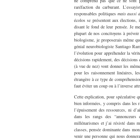
ne comprend pas que ce ne sont pa
raréfaction du carburant. L’essayi
responsables politiques
mais aussi d
écolos se présentent aux élections, i
disant le fond de leur pensée. Je me
plupart de nos concitoyens à prévoir
biologisme, je proposerais même que
génial neurobiologiste Santiago Ram
l’évolution pour appréhender la vérit
décisions rapidement, des décisions e
(à vue de nez) vont donner les mêmes
pour les raisonnement linéaires, le
étrangère à ce type de compréhension
faut éviter un coup ou à l’inverse att
Cette explication, pour spéculative 
bien informées, y compris dans les r
l’épuisement des ressources, ni d’a
dans les rangs des “annonceurs d
millénarismes et j’ai résisté dans m
classes, pensée dominante dans mon 
venir une personne qui nous donner