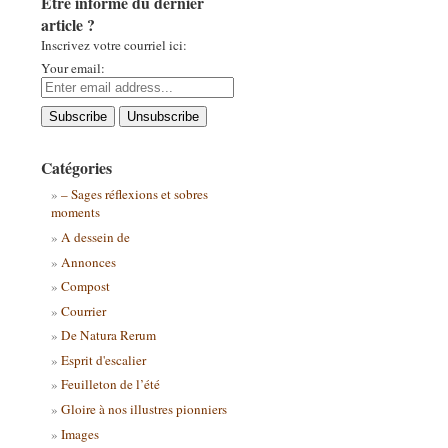
Être informé du dernier
article ?
Inscrivez votre courriel ici:
Your email:
Catégories
– Sages réflexions et sobres
moments
A dessein de
Annonces
Compost
Courrier
De Natura Rerum
Esprit d'escalier
Feuilleton de l’été
Gloire à nos illustres pionniers
Images