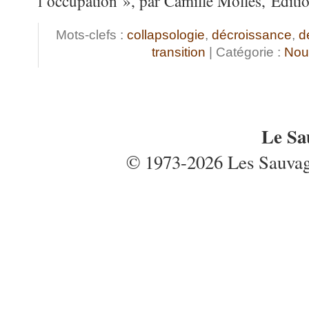
l’occupation », par Camille Molles, Editi
Mots-clefs :
collapsologie
,
décroissance
,
d
transition
| Catégorie :
Nou
Le Sa
© 1973-2026 Les Sauvages