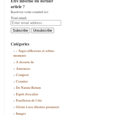
Être informé du dernier
article ?
Inscrivez votre courriel ici:
Your email:
Catégories
– Sages réflexions et sobres
moments
A dessein de
Annonces
Compost
Courrier
De Natura Rerum
Esprit d'escalier
Feuilleton de l’été
Gloire à nos illustres pionniers
Images