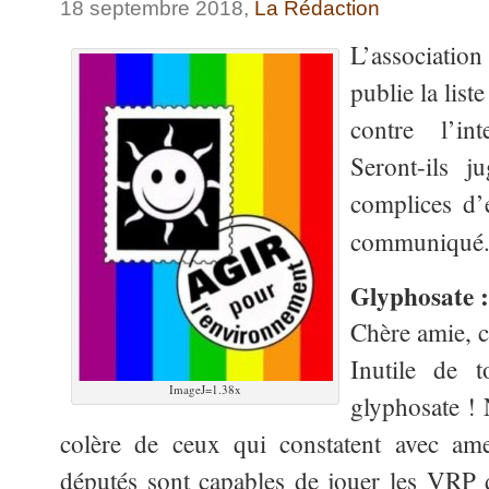
18 septembre 2018,
La Rédaction
L’associatio
publie la list
contre l’in
Seront-ils 
complices d’
communiqué
Glyphosate :
Chère amie, c
Inutile de 
ImageJ=1.38x
glyphosate !
colère de ceux qui constatent avec a
députés sont capables de jouer les VRP