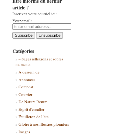
Être informé du dernier
article ?
Inscrivez votre courriel ici:
Your email:
Catégories
– Sages réflexions et sobres
moments
A dessein de
Annonces
Compost
Courrier
De Natura Rerum
Esprit d'escalier
Feuilleton de l’été
Gloire à nos illustres pionniers
Images