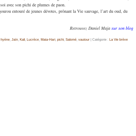
 soi avec son pichi de plumes de paon.
, gourou entouré de jeunes dévotes, prônant la Vie sauvage, l’art du oud, du
Retrouvez Daniel Maja
sur son blog
,
hyène
,
Jaïn
,
Kali
,
Lucrèce
,
Mata-Hari
,
pichi
,
Salomé
,
vautour
| Catégorie :
La Vie brève